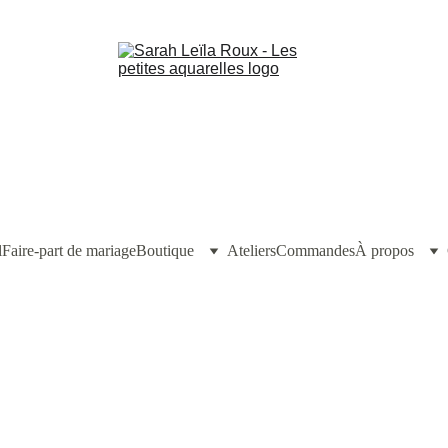
l
Faire-part de mariage
Boutique
Ateliers
Commandes
À propos
Sarah Leïla Roux
8/30/2023
1 min read